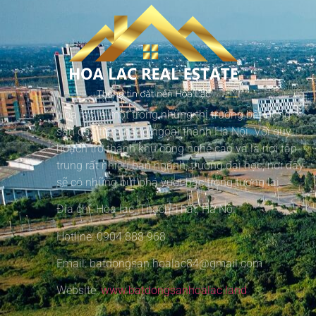
Hòa lạc là một trong những thị trường bất động
sản đầy tiềm năng ngoại thành Hà Nội. Với quy
hoạch trở thành khu công nghệ cao và là nơi tập
trung rất nhiều ban ngành, trường đại học, nơi đây
sẽ có những bứt phá vượt bậc trong tương lai
Địa chỉ: Hòa lạc, Thạch Thất, Hà Nội
Hotline: 0904 888 968
Email: batdongsan.hoalac84@gmail.com
Website:
www.batdongsanhoalac.land