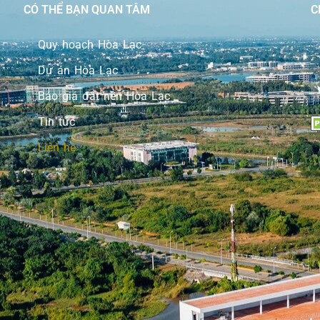
CÓ THỂ BẠN QUAN TÂM
C
Quy hoạch Hòa Lạc
Dự án Hòa Lạc
Báo giá đất nền Hòa Lạc
Tin tức
Liên hệ