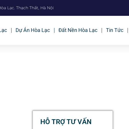
Hòa Lạc. Thạch Thất, Hà Nội
Lạc
Dự Án Hòa Lạc
Đất Nền Hòa Lạc
Tin Tức
HỖ TRỢ TƯ VẤN