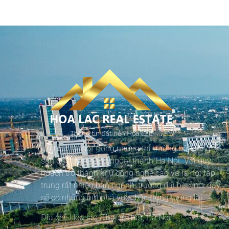
Hòa lạc là một trong những thị trường bất động
sản đầy tiềm năng ngoại thành Hà Nội. Với quy
hoạch trở thành khu công nghệ cao và là nơi tập
trung rất nhiều ban ngành, trường đại học, nơi đây
sẽ có những bứt phá vượt bậc trong tương lai
Địa chỉ: Hòa lạc, Thạch Thất, Hà Nội