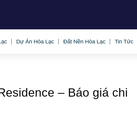
ạc. Thạch Thất, Hà Nội
Lạc
Dự Án Hòa Lạc
Đất Nền Hòa Lạc
Tin Tức
Residence – Báo giá chi
ại thủ đô Hà Nội, đổ dồn sự chú ý vào thị