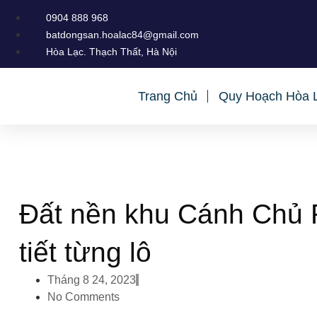
0904 888 968
batdongsan.hoalac84@gmail.com
Hòa L
Trang Chủ
Quy Hoạch Hòa 
Đất nền khu Cánh Chủ 
tiết từng lô
Tháng 8 24, 2023
No Comments
Trong những năm gần đây giới đầu tư Bất động sản t