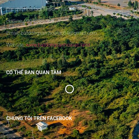
Địa chỉ: Hòa lạc, Thạch Thất, Hà Nội
Hotline: 0904 888 968
Email: batdongsan.hoalac84@gmail.com
Website:
www.batdongsanhoalac.land
CÓ THỂ BẠN QUAN TÂM
CHÚNG TÔI TRÊN FACEBOOK