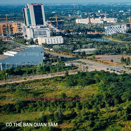
Hòa lạc là một trong những thị trường bất động sản đầy
tiềm năng ngoại thành Hà Nội. Với quy hoạch trở thành
khu công nghệ cao và là nơi tập trung rất nhiều ban
ngành, trường đại học, nơi đây sẽ có những bứt phá vượt
bậc trong tương lai
Địa chỉ: Hòa lạc, Thạch Thất, Hà Nội
Hotline: 0904 888 968
Email: batdongsan.hoalac84@gmail.com
Website:
www.batdongsanhoalac.land
CÓ THỂ BẠN QUAN TÂM