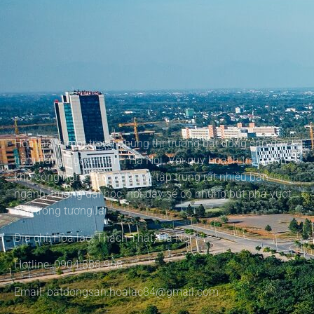
Hòa lạc là một trong những thị trường bất động sản đầy
tiềm năng ngoại thành Hà Nội. Với quy hoạch trở thành
khu công nghệ cao và là nơi tập trung rất nhiều ban
ngành, trường đại học, nơi đây sẽ có những bứt phá vượt
bậc trong tương lai
Địa chỉ: Hòa lạc, Thạch Thất, Hà Nội
Hotline: 0904 888 968
Email: batdongsan.hoalac84@gmail.com