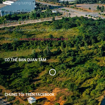
bậc trong tương lai
Địa chỉ: Hòa lạc, Thạch Thất, Hà Nội
Hotline: 0904 888 968
Email: batdongsan.hoalac84@gmail.com
Website:
www.batdongsanhoalac.land
CÓ THỂ BẠN QUAN TÂM
CHÚNG TÔI TRÊN FACEBOOK